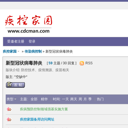
受邀者注册
登录
疾控家园
»
传染病控制
» 新型冠状病毒肺炎
新型冠状病毒肺炎
[
59
主题 / 30 回复 ]
RSS
版块介绍: 防控技术、疫情溯源、疫苗相关
版主: *空缺中*
发帖
类型
主题:
全部
精华
|
时间:
一天
两天
周
月
季
|
热门
疾病预防控制领域强基实施方案
疾控家园备用访问网址