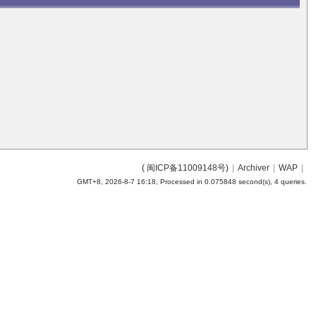
(
闽ICP备11009148号
)
|
Archiver
|
WAP
|
GMT+8, 2026-8-7 16:18,
Processed in 0.075848 second(s), 4 queries
.