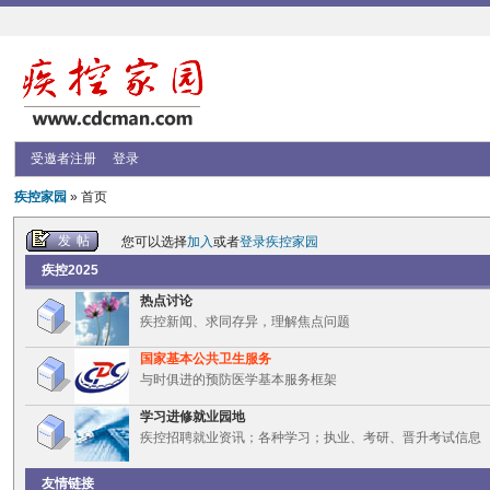
受邀者注册
登录
疾控家园
» 首页
发帖
您可以选择
加入
或者
登录疾控家园
疾控2025
热点讨论
疾控新闻、求同存异，理解焦点问题
国家基本公共卫生服务
与时俱进的预防医学基本服务框架
学习进修就业园地
疾控招聘就业资讯；各种学习；执业、考研、晋升考试信息
友情链接