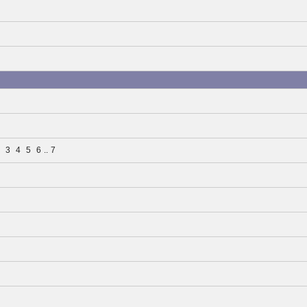
2
3
4
5
6
..
7