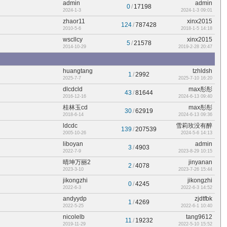
admin
admin
0
/
17198
2024-1-3
2024-1-3 09:01
zhaor11
xinx2015
124
/
787428
2010-5-6
2018-1-5 14:18
wscllcy
xinx2015
5
/
21578
2014-10-29
2019-2-28 20:47
huangtang
tzhldsh
1
/
2992
2025-7-7
2025-7-10 16:20
dlcdcld
max彤彤
43
/
81644
2016-12-16
2024-6-13 09:40
桂林玉cd
max彤彤
30
/
62919
2018-6-14
2024-6-13 09:36
ldcdc
雪莉玫没有醉
139
/
207539
2005-10-26
2024-5-6 14:13
liboyan
admin
3
/
4903
2022-7-9
2023-8-29 10:15
晴坤万丽2
jinyanan
2
/
4078
2023-3-10
2023-7-26 15:44
jikongzhi
jikongzhi
0
/
4245
2022-6-3
2022-6-3 14:52
andyydp
zjdtfbk
1
/
4269
2022-5-25
2022-6-1 10:40
nicolelb
tang9612
11
/
19232
2019-11-29
2022-5-10 15:52