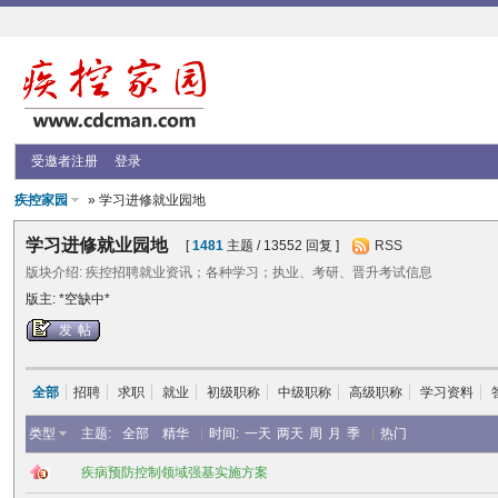
受邀者注册
登录
疾控家园
» 学习进修就业园地
学习进修就业园地
[
1481
主题 / 13552 回复 ]
RSS
版块介绍: 疾控招聘就业资讯；各种学习；执业、考研、晋升考试信息
版主: *空缺中*
发帖
全部
招聘
求职
就业
初级职称
中级职称
高级职称
学习资料
类型
主题:
全部
精华
|
时间:
一天
两天
周
月
季
|
热门
疾病预防控制领域强基实施方案