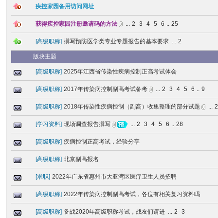
疾控家园备用访问网址
获得疾控家园注册邀请码的方法
...
2
3
4
5
6
..
25
[
高级职称
]
撰写预防医学类专业专题报告的基本要求
...
2
版块主题
[
高级职称
]
2025年江西省传染性疾病控制正高考试体会
[
高级职称
]
2017年传染病控制副高考试备考
...
2
3
4
5
6
..
9
[
高级职称
]
2018年传染性疾病控制（副高）收集整理的部分试题
...
[
学习资料
]
现场调查报告撰写
...
2
3
4
5
6
..
28
[
高级职称
]
疾病控制正高考试，经验分享
[
高级职称
]
北京副高报名
[
求职
]
2022年广东省惠州市大亚湾区医疗卫生人员招聘
[
高级职称
]
2022年传染病控制副高考试，各位有相关复习资料吗
[
高级职称
]
备战2020年高级职称考试，战友们请进
...
2
3