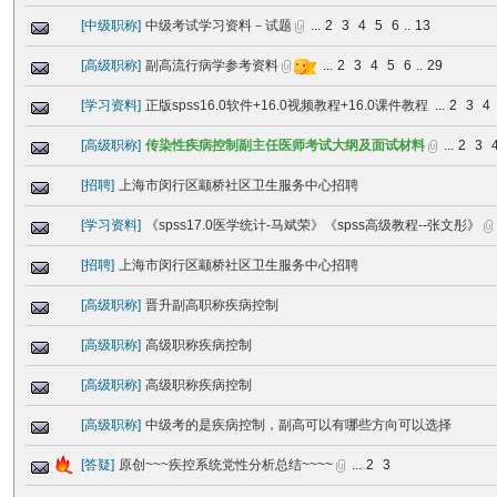
[
中级职称
]
中级考试学习资料－试题
...
2
3
4
5
6
..
13
[
高级职称
]
副高流行病学参考资料
...
2
3
4
5
6
..
29
[
学习资料
]
正版spss16.0软件+16.0视频教程+16.0课件教程
...
2
3
4
[
高级职称
]
传染性疾病控制副主任医师考试大纲及面试材料
...
2
3
[
招聘
]
上海市闵行区颛桥社区卫生服务中心招聘
[
学习资料
]
《spss17.0医学统计-马斌荣》《spss高级教程--张文彤》
[
招聘
]
上海市闵行区颛桥社区卫生服务中心招聘
[
高级职称
]
晋升副高职称疾病控制
[
高级职称
]
高级职称疾病控制
[
高级职称
]
高级职称疾病控制
[
高级职称
]
中级考的是疾病控制，副高可以有哪些方向可以选择
[
答疑
]
原创~~~疾控系统党性分析总结~~~~
...
2
3