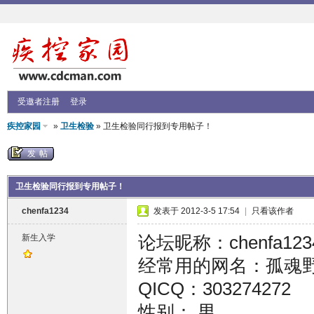
受邀者注册
登录
疾控家园
»
卫生检验
» 卫生检验同行报到专用帖子！
发帖
卫生检验同行报到专用帖子！
chenfa1234
发表于 2012-3-5 17:54
|
只看该作者
论坛昵称：chenfa123
新生入学
经常用的网名：孤魂
QICQ：303274272
性别： 男